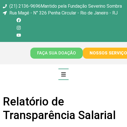
(21) 2136-9696
Mantido pela Fundação Severino Sombra
Rua Magé - N° 326 Penha Circular - Rio de Janeiro - RJ
FAÇA SUA DOAÇÃO
NOSSOS SERVIÇ
HOME
Relatório de
HISTÓRIA
Transparência Salarial
SERVIÇOS