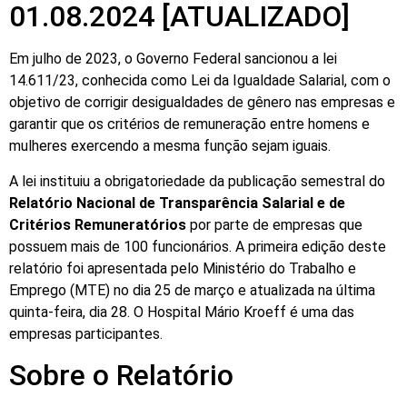
01.08.2024 [ATUALIZADO]
NOTÍCIAS
Em julho de 2023, o Governo Federal sancionou a lei
EVENTOS
14.611/23, conhecida como Lei da Igualdade Salarial, com o
objetivo de corrigir desigualdades de gênero nas empresas e
PARCEIROS
garantir que os critérios de remuneração entre homens e
mulheres exercendo a mesma função sejam iguais.
MAPA E CONTATOS
A lei instituiu a obrigatoriedade da publicação semestral do
Relatório Nacional de Transparência Salarial e de
PRESTAÇÃO DE CONTAS
Critérios Remuneratórios
por parte de empresas que
possuem mais de 100 funcionários. A primeira edição deste
TRANSPARÊNCIA
relatório foi apresentada pelo Ministério do Trabalho e
Emprego (MTE) no dia 25 de março e atualizada na última
quinta-feira, dia 28. O Hospital Mário Kroeff é uma das
ABAC
empresas participantes.
Sobre o Relatório