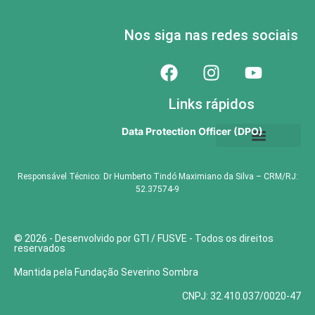
Nos siga nas redes sociais
Links rápidos
Data Protection Officer (DPO)
Perguntas Frequentes
Setores Hospitalares
Regras do Hospital
Trabalhe Conosco
Programa de privacidade
Código de Ética e Conduta
Responsável Técnico: Dr Humberto Tindó Maximiano da Silva – CRM/RJ:
52.37574-9
© 2026 - Desenvolvido por GTI / FUSVE - Todos os direitos
reservados
Mantida pela Fundação Severino Sombra
CNPJ: 32.410.037/0020-47