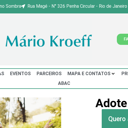
ino Sombra
Rua Magé - N° 326 Penha Circular - Rio de Janeiro
F
AS
EVENTOS
PARCEIROS
MAPA E CONTATOS
PR
ABAC
Adote
Quero 